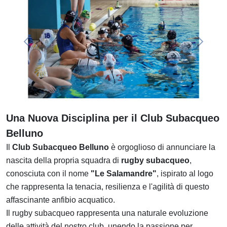
Previous
Next
Una Nuova Disciplina per il Club Subacqueo
Belluno
Il
Club Subacqueo Belluno
è orgoglioso di annunciare la
nascita della propria squadra di
rugby subacqueo
,
conosciuta con il nome
"Le Salamandre"
, ispirato al logo
che rappresenta la tenacia, resilienza e l'agilità di questo
affascinante anfibio acquatico.
Il rugby subacqueo rappresenta una naturale evoluzione
delle attività del nostro club, unendo la passione per