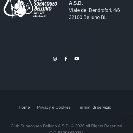
A.S.D.
Viale dei Dendrofori, 4/6
32100 Belluno BL
Home
Privacy e Cookies
Termini di servizio
Club Subacqueo Belluno A.S.D. © 2026 All Rights Reserved
C.F. 93005480251