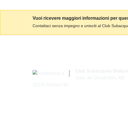
Vuoi ricevere maggiori informazioni per qu
Contattaci senza impegno e unisciti al Club Subacqu
Club Subacqueo Belluno
Viale dei Dendrofori, 4/6
32100 Belluno BL