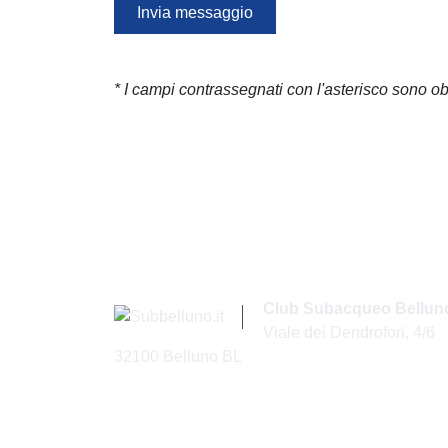
Invia messaggio
* I campi contrassegnati con l'asterisco sono ob
Club Subacqueo Belluno
Viale dei Dendrofori, 4/6
32100 Belluno BL