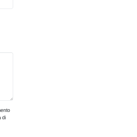
mento
 di