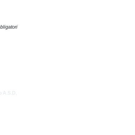
bligatori
 A.S.D.